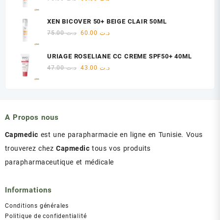
د.ت 47.00.
د.ت 48.00.
prix
prix
initial
actuel
XEN BICOVER 50+ BEIGE CLAIR 50ML
était :
est :
Le
Le
75.00
د.ت
60.00
د.ت
د.ت 60.00.
د.ت 75.00.
prix
prix
initial
actuel
URIAGE ROSELIANE CC CREME SPF50+ 40ML
était :
est :
Le
Le
47.00
د.ت
43.00
د.ت
د.ت 60.00.
د.ت 75.00.
prix
prix
initial
actuel
était :
est :
د.ت 43.00.
د.ت 47.00.
A Propos nous
Capmedic
est une parapharmacie en ligne en Tunisie. Vous
trouverez chez
Capmedic
tous vos produits
parapharmaceutique et médicale
Informations
Conditions générales
Politique de confidentialité