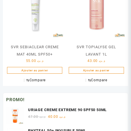
SVR SEBIACLEAR CREME
SVR TOPIALYSE GEL
MAT 40ML SPF50+
LAVANT 1L
55.00
د.ت
43.00
د.ت
Ajouter au panier
Ajouter au panier
⇆
Compare
⇆
Compare
PROMO!
URIAGE CREME EXTREME 90 SPF50 50ML
Le
Le
47.00
د.ت
40.00
د.ت
prix
prix
initial
actuel
PHYTEAL 50+ INVISIBLE 50ML