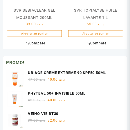
SVR SEBIACLEAR GEL
SVR TOPIALYSE HUILE
MOUSSANT 200ML
LAVANTE 1 L
39.00
د.ت
65.00
د.ت
Ajouter au panier
Ajouter au panier
⇆
Compare
⇆
Compare
PROMO!
URIAGE CREME EXTREME 90 SPF50 50ML
Le
Le
47.00
د.ت
40.00
د.ت
prix
prix
initial
actuel
PHYTEAL 50+ INVISIBLE 50ML
était :
est :
Le
Le
45.00
د.ت
40.00
د.ت
د.ت 40.00.
د.ت 47.00.
prix
prix
initial
actuel
VEINO VIE BT30
était :
est :
Le
Le
39.00
د.ت
32.00
د.ت
د.ت 40.00.
د.ت 45.00.
prix
prix