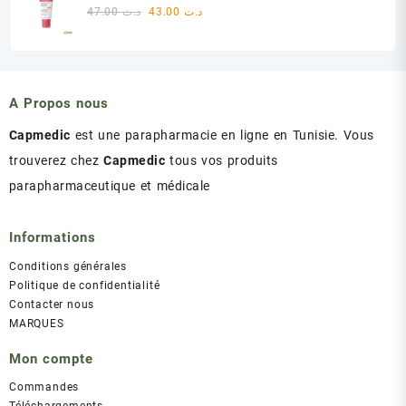
était :
est :
Le
Le
47.00
د.ت
43.00
د.ت
د.ت 60.00.
د.ت 75.00.
prix
prix
initial
actuel
était :
est :
د.ت 43.00.
د.ت 47.00.
A Propos nous
Capmedic
est une parapharmacie en ligne en Tunisie. Vous
trouverez chez
Capmedic
tous vos produits
parapharmaceutique et médicale
Informations
Conditions générales
Politique de confidentialité
Contacter nous
MARQUES
Mon compte
Commandes