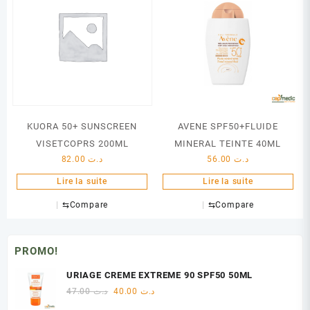
KUORA 50+ SUNSCREEN
AVENE SPF50+FLUIDE
VISETCOPRS 200ML
MINERAL TEINTE 40ML
82.00
د.ت
56.00
د.ت
Lire la suite
Lire la suite
⇆
Compare
⇆
Compare
PROMO!
URIAGE CREME EXTREME 90 SPF50 50ML
Le
Le
47.00
د.ت
40.00
د.ت
prix
prix