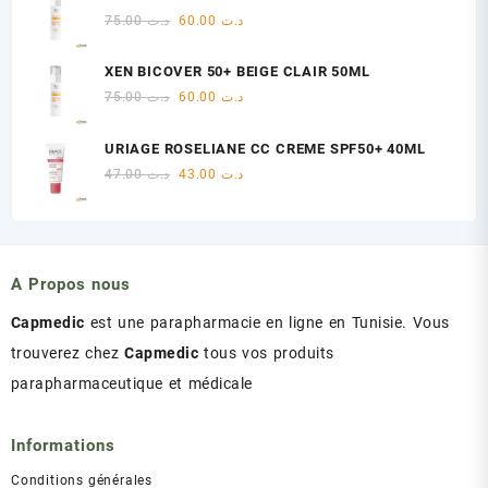
était :
est :
Le
Le
75.00
د.ت
60.00
د.ت
د.ت 47.00.
د.ت 48.00.
prix
prix
initial
actuel
XEN BICOVER 50+ BEIGE CLAIR 50ML
était :
est :
Le
Le
75.00
د.ت
60.00
د.ت
د.ت 60.00.
د.ت 75.00.
prix
prix
initial
actuel
URIAGE ROSELIANE CC CREME SPF50+ 40ML
était :
est :
Le
Le
47.00
د.ت
43.00
د.ت
د.ت 60.00.
د.ت 75.00.
prix
prix
initial
actuel
était :
est :
د.ت 43.00.
د.ت 47.00.
A Propos nous
Capmedic
est une parapharmacie en ligne en Tunisie. Vous
trouverez chez
Capmedic
tous vos produits
parapharmaceutique et médicale
Informations
Conditions générales