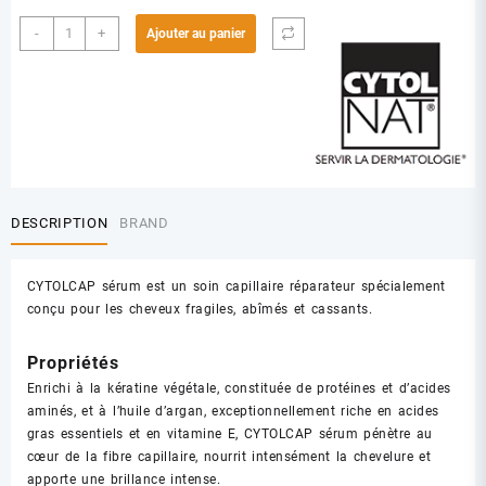
quantité
-
+
Ajouter au panier
de
CYTOLNAT
CYTOLCAP
SERUM
CAPILLAIRE
50ML
DESCRIPTION
BRAND
CYTOLCAP sérum est un soin capillaire réparateur spécialement
conçu pour les cheveux fragiles, abîmés et cassants.
Propriétés
Enrichi à la kératine végétale, constituée de protéines et d’acides
aminés, et à l’huile d’argan, exceptionnellement riche en acides
gras essentiels et en vitamine E, CYTOLCAP sérum pénètre au
cœur de la fibre capillaire, nourrit intensément la chevelure et
apporte une brillance intense.