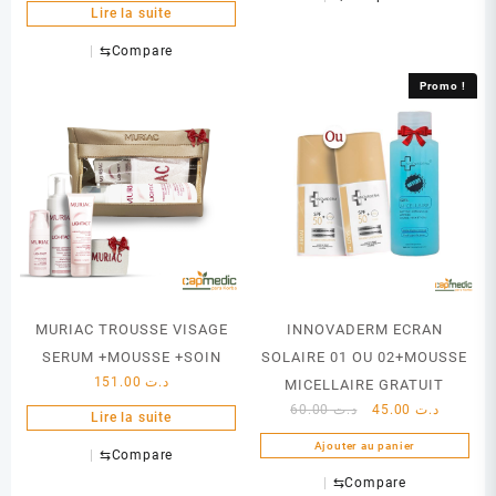
Lire la suite
⇆
Compare
Promo !
MURIAC TROUSSE VISAGE
INNOVADERM ECRAN
SERUM +MOUSSE +SOIN
SOLAIRE 01 OU 02+MOUSSE
151.00
د.ت
MICELLAIRE GRATUIT
Le
Le
60.00
د.ت
45.00
د.ت
Lire la suite
prix
prix
Ajouter au panier
⇆
Compare
initial
actuel
était :
est :
⇆
Compare