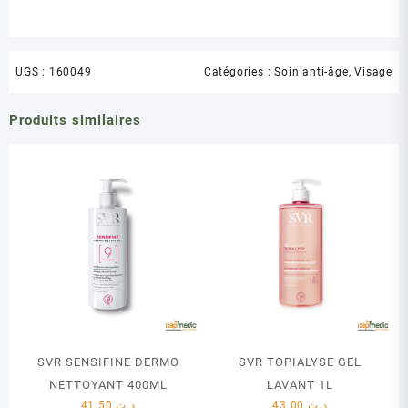
UGS :
160049
Catégories :
Soin anti-âge
,
Visage
Produits similaires
SVR SENSIFINE DERMO
SVR TOPIALYSE GEL
NETTOYANT 400ML
LAVANT 1L
41.50
د.ت
43.00
د.ت