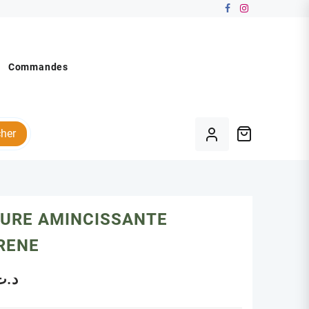
Commandes
her
TURE AMINCISSANTE
RENE
د.ت