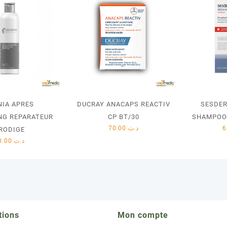
NIA APRES
DUCRAY ANACAPS REACTIV
SESDE
NG REPARATEUR
CP BT/30
SHAMPOO
70.00
د.ت
RODIGE
40.00
د.ت
tions
Mon compte