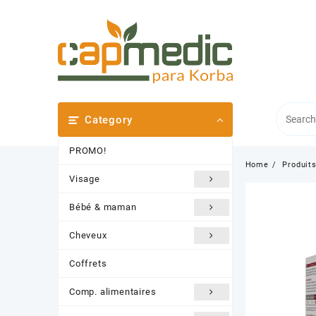
Skip
to
content
Category
PROMO!
Home
Produit
Visage
Bébé & maman
Cheveux
Coffrets
Comp. alimentaires