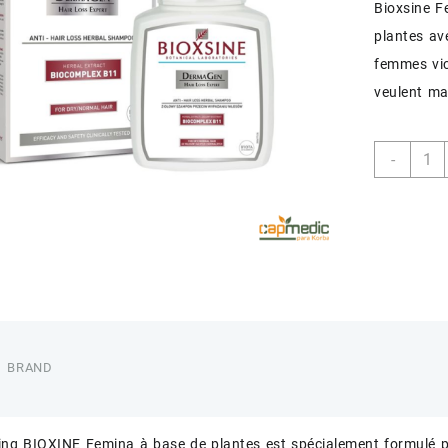
Bioxsine 
plantes av
femmes vic
veulent ma
quant
-
de
BIOX
F
SHAM
A/CH
CHV
N/S
300M
BRAND
ng BIOXINE Femina à base de plantes est spécialement formulé p