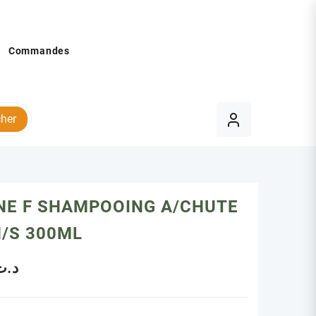
Commandes
her
INE F SHAMPOOING A/CHUTE
/S 300ML
د.ت