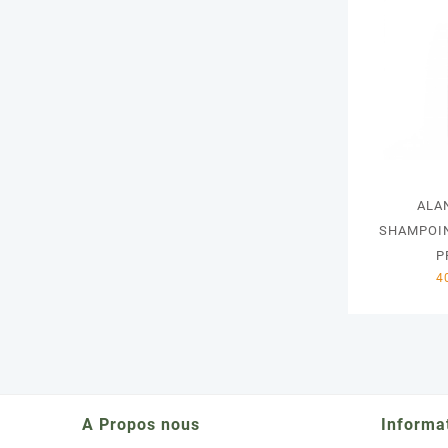
ALA
SHAMPOI
P
A Propos nous
Informa