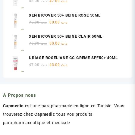
Le
Le
48.00
د.ت
47.00
د.ت
د.ت 18.00.
د.ت 22.00.
prix
prix
initial
actuel
XEN BICOVER 50+ BEIGE ROSE 50ML
était :
est :
Le
Le
75.00
د.ت
60.00
د.ت
د.ت 47.00.
د.ت 48.00.
prix
prix
initial
actuel
XEN BICOVER 50+ BEIGE CLAIR 50ML
était :
est :
Le
Le
75.00
د.ت
60.00
د.ت
د.ت 60.00.
د.ت 75.00.
prix
prix
initial
actuel
URIAGE ROSELIANE CC CREME SPF50+ 40ML
était :
est :
Le
Le
47.00
د.ت
43.00
د.ت
د.ت 60.00.
د.ت 75.00.
prix
prix
initial
actuel
était :
est :
د.ت 43.00.
د.ت 47.00.
A Propos nous
Capmedic
est une parapharmacie en ligne en Tunisie. Vous
trouverez chez
Capmedic
tous vos produits
parapharmaceutique et médicale