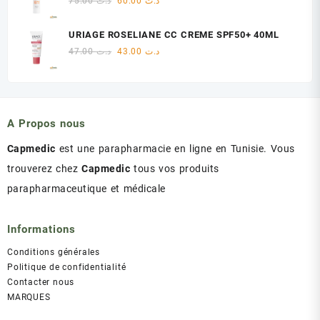
Le
Le
75.00
د.ت
60.00
د.ت
د.ت 60.00.
د.ت 75.00.
prix
prix
initial
actuel
URIAGE ROSELIANE CC CREME SPF50+ 40ML
était :
est :
Le
Le
47.00
د.ت
43.00
د.ت
د.ت 60.00.
د.ت 75.00.
prix
prix
initial
actuel
était :
est :
د.ت 43.00.
د.ت 47.00.
A Propos nous
Capmedic
est une parapharmacie en ligne en Tunisie. Vous
trouverez chez
Capmedic
tous vos produits
parapharmaceutique et médicale
Informations
Conditions générales
Politique de confidentialité
Contacter nous
MARQUES