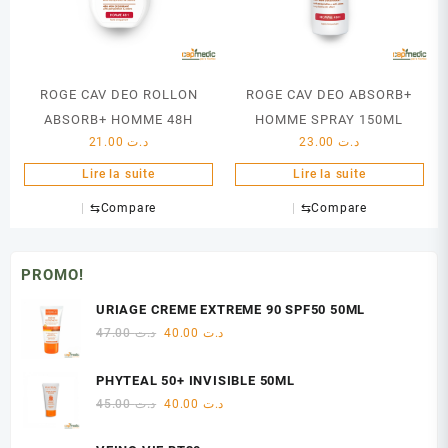
ROGE CAV DEO ROLLON
ROGE CAV DEO ABSORB+
ABSORB+ HOMME 48H
HOMME SPRAY 150ML
21.00
د.ت
23.00
د.ت
Lire la suite
Lire la suite
⇆
Compare
⇆
Compare
PROMO!
URIAGE CREME EXTREME 90 SPF50 50ML
Le
Le
47.00
د.ت
40.00
د.ت
prix
prix
initial
actuel
PHYTEAL 50+ INVISIBLE 50ML
était :
est :
Le
Le
45.00
د.ت
40.00
د.ت
د.ت 40.00.
د.ت 47.00.
prix
prix
initial
actuel