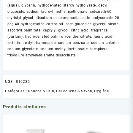
(aqua). glycerin. hydrogenated starch hydrolysate. decyl
glucoside. sodium lauroyl methyl isethionate. ceteareth-60
myristyl glycol. disodium cocoamphodiacetate. polysorbate 20.
peg-40 hydrogenated castor oil. coco-glucoside glyceryl oleate.
ascorbyl palmitate. caprylyl glycol. citric acid. fragrance
(parfum). hydrogenated palm glycerides citrate. lauric acid.
lecithin. pentyl rhamnoside. sodium benzoate. sodium chloride.
sodium glycolate. sodium methyl isethionate. tocopherol.
trisodium ethylenediamine disuccinate.
UGS :
010235
Catégories :
Douche & Bain
,
Gel douche & Savon
,
Hygiène
Produits similaires