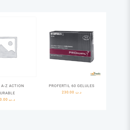
 A-Z ACTION
PROFERTIL 60 GELULES
230.00
د.ت
URABLE
33.00
د.ت