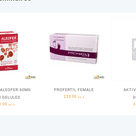
 ALEOFER 60MG
PROFERTIL FEMALE
AKTIV
223.00
د.ت
0 GELULES
D
10.00
د.ت