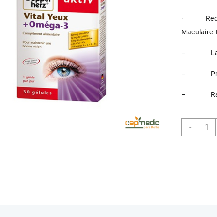
· Réduire
Maculaire L
– La pris
– Préveni
– Ralentir
quant
-
de
AKTI
VITAL
YEUX
+
OMEG