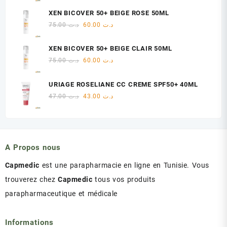
initial
actuel
XEN BICOVER 50+ BEIGE ROSE 50ML
était :
est :
Le
Le
75.00
د.ت
60.00
د.ت
د.ت 47.00.
د.ت 48.00.
prix
prix
initial
actuel
XEN BICOVER 50+ BEIGE CLAIR 50ML
était :
est :
Le
Le
75.00
د.ت
60.00
د.ت
د.ت 60.00.
د.ت 75.00.
prix
prix
initial
actuel
URIAGE ROSELIANE CC CREME SPF50+ 40ML
était :
est :
Le
Le
47.00
د.ت
43.00
د.ت
د.ت 60.00.
د.ت 75.00.
prix
prix
initial
actuel
était :
est :
د.ت 43.00.
د.ت 47.00.
A Propos nous
Capmedic
est une parapharmacie en ligne en Tunisie. Vous
trouverez chez
Capmedic
tous vos produits
parapharmaceutique et médicale
Informations