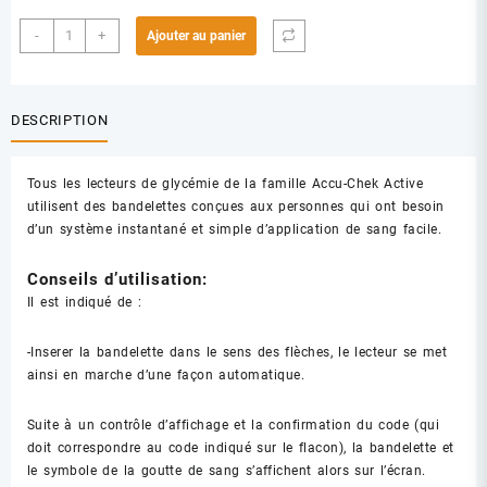
quantité
-
+
Ajouter au panier
de
ACCU-
CHEK
DESCRIPTION
ACTIVE
BANDLETTES
B/50
Tous les lecteurs de glycémie de la famille Accu-Chek Active
utilisent des bandelettes conçues aux personnes qui ont besoin
d’un système instantané et simple d’application de sang facile.
Conseils d’utilisation:
Il est indiqué de :
-Inserer la bandelette dans le sens des flèches, le lecteur se met
ainsi en marche d’une façon automatique.
Suite à un contrôle d’affichage et la confirmation du code (qui
doit correspondre au code indiqué sur le flacon), la bandelette et
le symbole de la goutte de sang s’affichent alors sur l’écran.