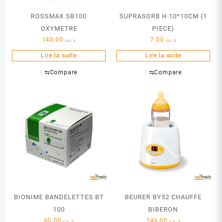
ROSSMAX SB100
SUPRASORB H 10*10CM (1
OXYMETRE
PIECE)
140.00
د.ت
7.00
د.ت
Lire la suite
Lire la suite
⇆
Compare
⇆
Compare
BIONIME BANDELETTES BT
BEURER BY52 CHAUFFE
100
BIBERON
60.00
د.ت
146.00
د.ت