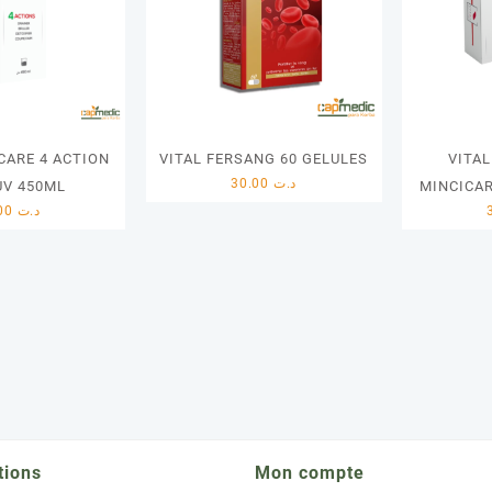
CARE 4 ACTION
VITAL FERSANG 60 GELULES
VITA
30.00
د.ت
UV 450ML
MINCICAR
35.00
د.ت
tions
Mon compte