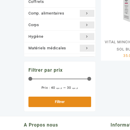
Coffrets
Comp. alimentaires
Corps
Hygiène
VITAL MINCI
Matériels médicales
SOL B
Nature /BIO
Filtrer par prix
Orthopédie
Santé et Bien être
Prix :
د.ت 40
—
د.ت 30
Prix
Prix
Solaire
min
max
Filtrer
A Propos nous
Informa