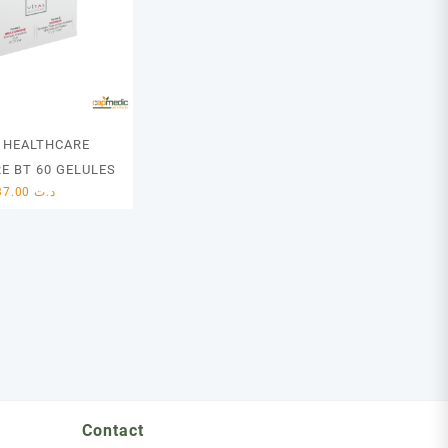
L HEALTHCARE
E BT 60 GELULES
37.00
د.ت
Contact