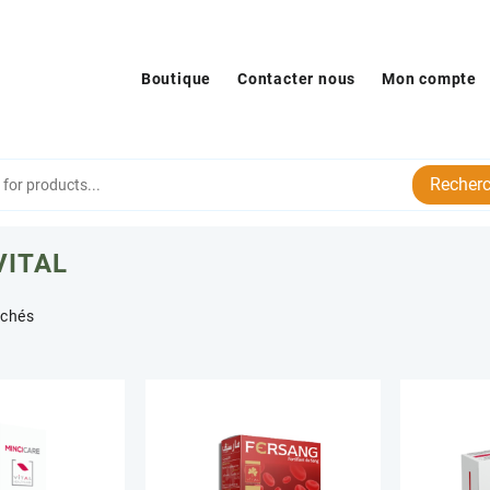
Boutique
Contacter nous
Mon compte
Recherc
VITAL
Trié
ichés
par
popularité