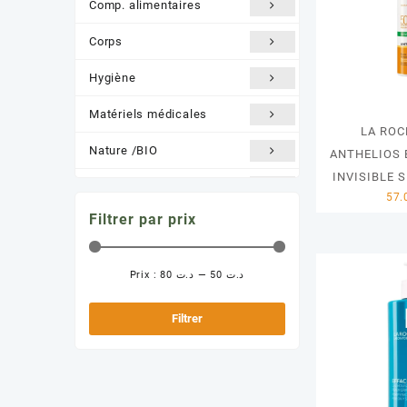
Comp. alimentaires
Corps
Hygiène
Matériels médicales
LA ROC
Nature /BIO
ANTHELIOS 
INVISIBLE S
Orthopédie
Filtrer par prix
Santé et Bien être
Solaire
Prix :
د.ت 80
—
د.ت 50
Prix
Prix
min
max
Filtrer