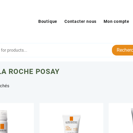
Boutique
Contacter nous
Mon compte
Recherc
LA ROCHE POSAY
Trié
ichés
par
popularité