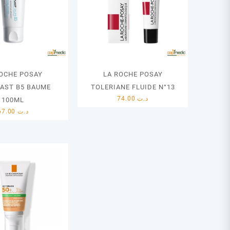
ROCHE POSAY
LA ROCHE POSAY
LAST B5 BAUME
TOLERIANE FLUIDE N°13
74.00
د.ت
100ML
67.00
د.ت