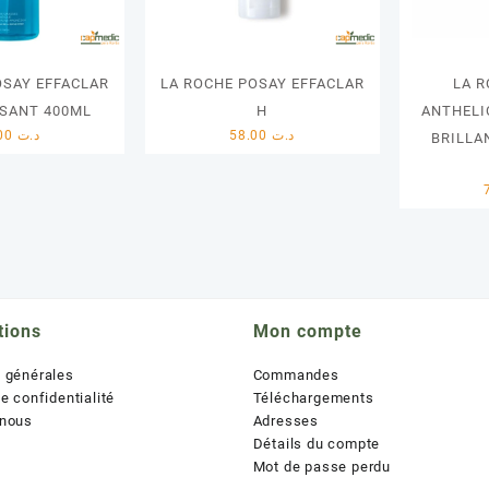
OSAY EFFACLAR
LA ROCHE POSAY EFFACLAR
LA 
SANT 400ML
H
ANTHELI
60.00
د.ت
58.00
د.ت
BRILLA
tions
Mon compte
s générales
Commandes
de confidentialité
Téléchargements
 nous
Adresses
Détails du compte
Mot de passe perdu